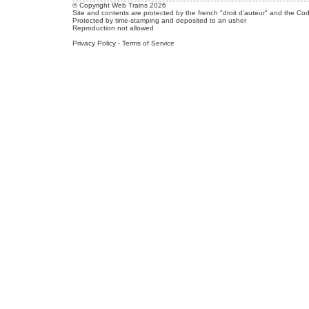
© Copyright Web Trains 2026
Site and contents are protected by the french "droit d'auteur" and the Cod
Protected by time-stamping and deposited to an usher
Reproduction not allowed
Privacy Policy
-
Terms of Service