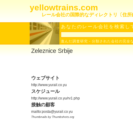
yellowtrains.com
レール会社の国際的なディレクトリ〔住所
あなたのレール会社を検索して
進んだ調査研究
-
分類された会社の完全
Zeleznice Srbije
ウェブサイト
http://www.yurail.co.yu
スケジュール
http://www.yurail.co.yu/rv1.php
接触の顧客
mailto:posta@yurail.co.yu
Thumbnails by Thumbshots.org