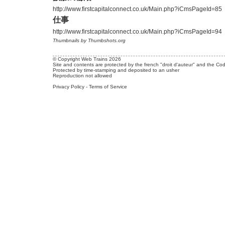
http://www.firstcapitalconnect.co.uk/Main.php?iCmsPageId=85
仕事
http://www.firstcapitalconnect.co.uk/Main.php?iCmsPageId=94
Thumbnails by Thumbshots.org
© Copyright Web Trains 2026
Site and contents are protected by the french "droit d'auteur" and the Cod
Protected by time-stamping and deposited to an usher
Reproduction not allowed
Privacy Policy
-
Terms of Service