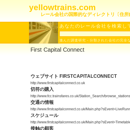
yellowtrains.com
レール会社の国際的なディレクトリ〔住所
あなたのレール会社を検索して
進んだ調査研究
-
分類された会社の完全
First Capital Connect
ウェブサイト FIRSTCAPITALCONNECT
http://www.firstcapitalconnect.co.uk
切符の購入
http://www.fcc.trainsfares.co.uk/Station_Search/browse_station
交通の情報
http://www.firstcapitalconnect.co.uk/Main.php?sEvent=LiveRun
スケジュール
http://www.firstcapitalconnect.co.uk/Main.php?sEvent=Timetabl
接触の顧客