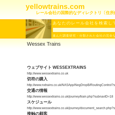
yellowtrains.com
レール会社の国際的なディレクトリ〔住所
あなたのレール会社を検索して
進んだ調査研究
-
分類された会社の完全
Wessex Trains
ウェブサイト WESSEXTRAINS
http://www.wessextrains.co.uk
切符の購入
http://www.nxtrains.co.uk/NASApp/NegDropB/RoutingControl?
交通の情報
http://www.wessextrains.co.uk/journey/train.php?subnavID=18
スケジュール
http://www.wessextrains.co.uk/journey/document_search.php
接触の顧客