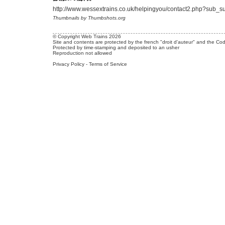
http://www.wessextrains.co.uk/helpingyou/contact2.php?sub_
Thumbnails by Thumbshots.org
© Copyright Web Trains 2026
Site and contents are protected by the french "droit d'auteur" and the Cod
Protected by time-stamping and deposited to an usher
Reproduction not allowed
Privacy Policy
-
Terms of Service