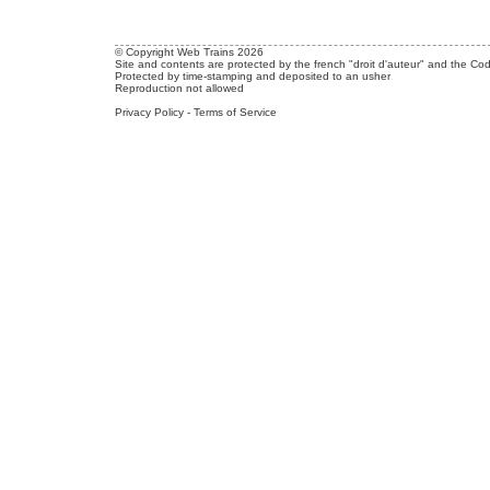
© Copyright Web Trains 2026
Site and contents are protected by the french "droit d'auteur" and the Cod
Protected by time-stamping and deposited to an usher
Reproduction not allowed
Privacy Policy
-
Terms of Service