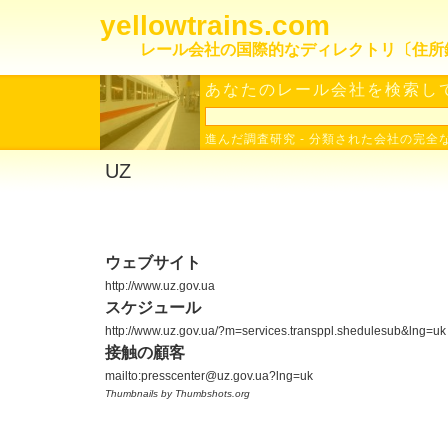
yellowtrains.com
レール会社の国際的なディレクトリ〔住所
あなたのレール会社を検索して
進んだ調査研究
-
分類された会社の完全
UZ
ウェブサイト
http://www.uz.gov.ua
スケジュール
http://www.uz.gov.ua/?m=services.transppl.shedulesub&lng=uk
接触の顧客
mailto:presscenter@uz.gov.ua?lng=uk
Thumbnails by Thumbshots.org