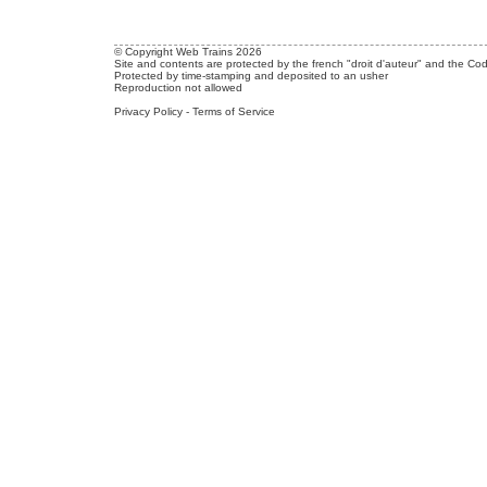
© Copyright Web Trains 2026
Site and contents are protected by the french "droit d'auteur" and the Cod
Protected by time-stamping and deposited to an usher
Reproduction not allowed
Privacy Policy
-
Terms of Service